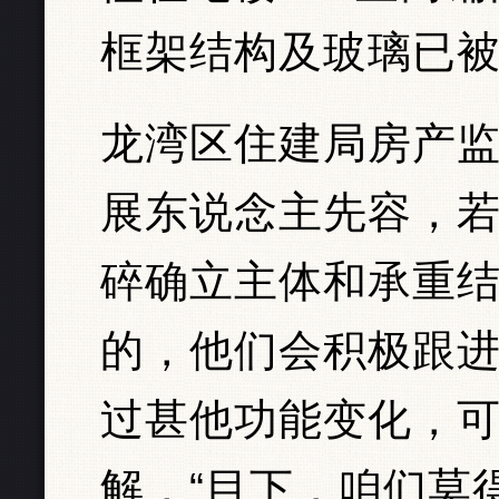
框架结构及玻璃已
龙湾区住建局房产
展东说念主先容，
碎确立主体和承重
的，他们会积极跟
过甚他功能变化，
解，“目下，咱们莫