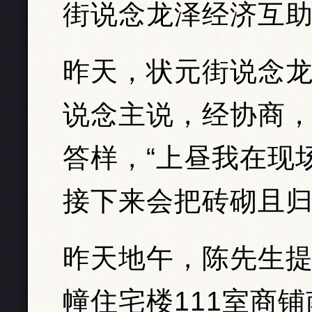
街说念龙泽经济互助
昨天，状元街说念
说念主说，经协商
答样，“上昼我在现
接下来会把砖砌且归
昨天地午，陈先生提
幢住宅楼111室商