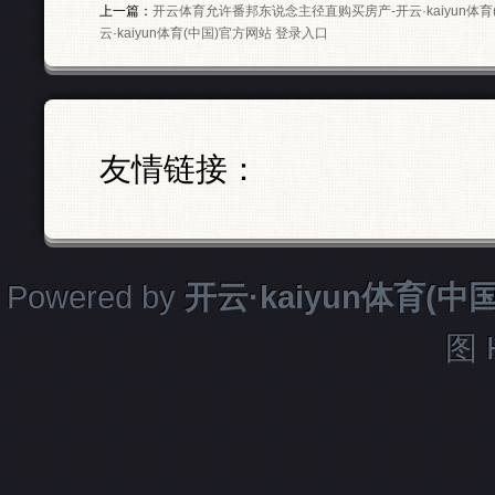
上一篇：
开云体育允许番邦东说念主径直购买房产-开云·kaiyun体育
云·kaiyun体育(中国)官方网站 登录入口
友情链接：
Powered by
开云·kaiyun体育(
图