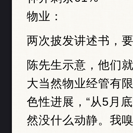
物业：
两次披发讲述书，
陈先生示意，他们
大当然物业经管有
色性进展，“从5月
然没什么动静。我嗅觉