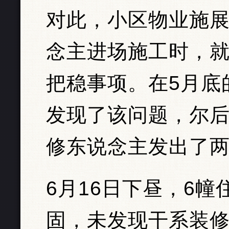
对此，小区物业施
念主进场施工时，
把稳事项。在5月底
发现了该问题，尔
修东说念主发出了
6月16日下昼，6幢
固，未发现干系装