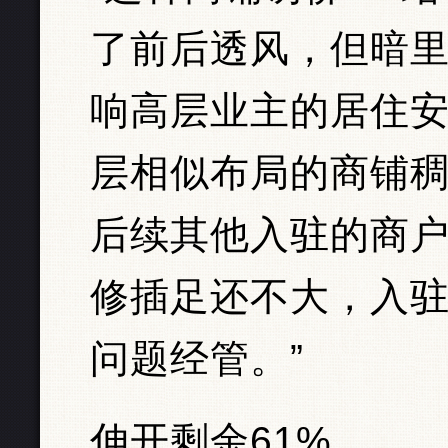
了前后透风，但暗
响高层业主的居住安
层相似布局的商铺
后续其他入驻的商户
修插足还不大，入
问题经管。”
伸开剩余61%