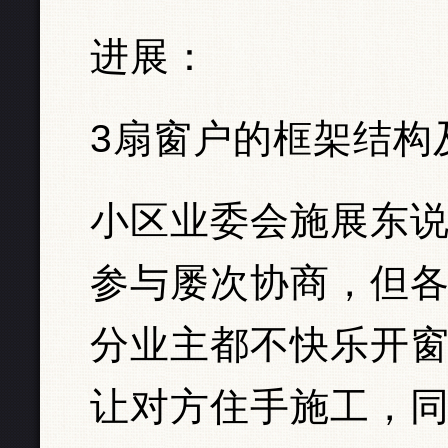
进展：
3扇窗户的框架结构
小区业委会施展东
参与屡次协商，但各
分业主都不快乐开
让对方住手施工，