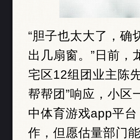
“胆子也太大了，确
出几扇窗。”日前，
宅区12组团业主陈
帮帮团”响应，小区
中体育游戏app平
作，但愿估量部门