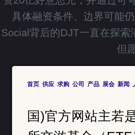
资20亿好意思元，并通过可
具体融资条件、边界可能仍然
Social背后的DJT一直在
但
首页
供应
求购
公司
产品
展会
新闻
国)官方网站主若