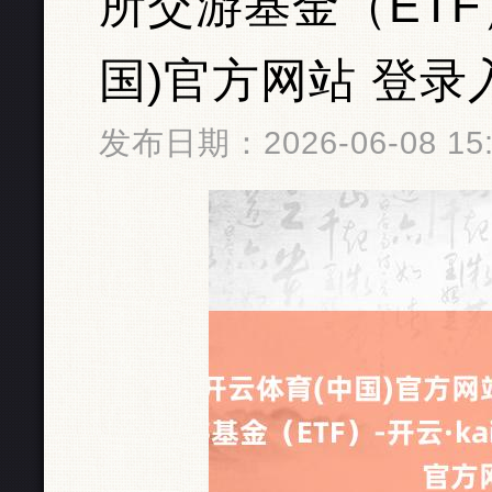
所交游基金（ETF）
国)官方网站 登录
发布日期：2026-06-08 