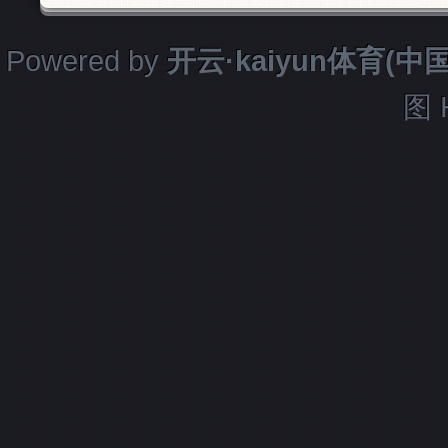
Powered by
开云·kaiyun体育(
图