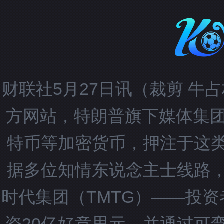
财联社5月27日讯（裁剪 牛
方网站，特朗普旗下媒体集团
特币等加密货币，押注于这
据多位知情东说念主士线路
时代集团（TMTG）——投资