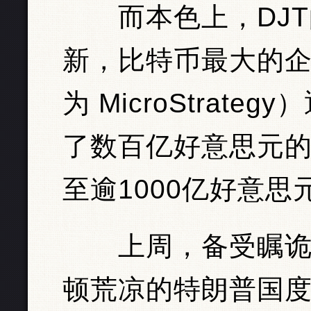
而本色上，DJT
新，比特币最大的企业
为 MicroStrat
了数百亿好意思元
至逾1000亿好意思
上周，备受瞩诡计
顿荒凉的特朗普国