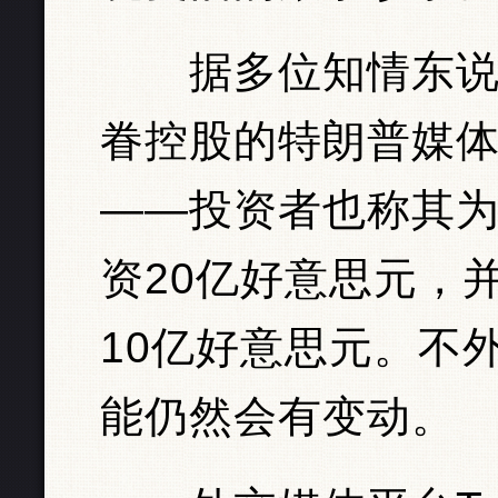
据多位知情东说念
眷控股的特朗普媒体
——投资者也称其为
资20亿好意思元，
10亿好意思元。不
能仍然会有变动。