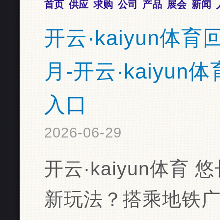
首页
供应
求购
公司
产品
展会
新闻
开云·kaiyun
月-开云·kaiyun
入口
2026-06-29
开云·kaiyun体
新玩法？搭乘地铁