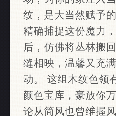
纹，是大当然赋予
精确捕捉这份魔力
后，仿佛将丛林搬
缝相映，温馨又充
动。 这组木纹色领有
颜色宝库，豪放你
论从简风也曾维握