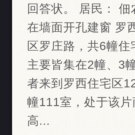
回答状。 居民： 
在墙面开孔建窗 罗
区罗庄路，共6幢住
主要皆集在2幢、3幢
者来到罗西住宅区1
幢111室，处于该
高...