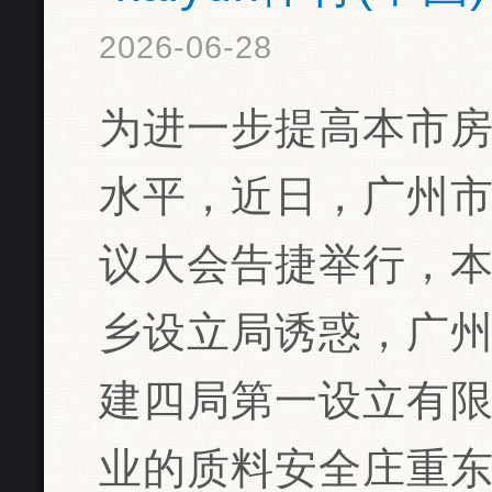
2026-06-28
为进一步提高本市
水平，近日，广州
议大会告捷举行，
乡设立局诱惑，广
建四局第一设立有
业的质料安全庄重