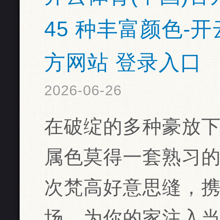
45 种丰富颜色-开云
方网站 登录入口
2026-06-26
在破绽的多种豪放
属色莫得一套熟习
次梵高好意思缝，
场，为你的家注入当