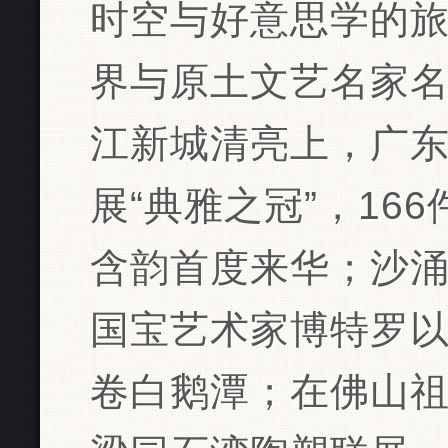
时空与好意思学的旅
界与原土文艺名家
江新城清亮上，广
展“典雅之冠”，16
含韵首度来华；沙
国宝艺术家博特罗以
卷白鹅潭；在佛山