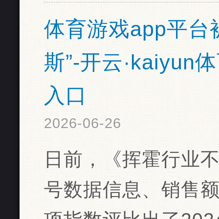
体育游戏app平台
斯”-开云·kaiyu
入口
2026-06-26
日前，《挥霍行业
号数据信息、销售