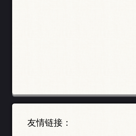
友情链接：