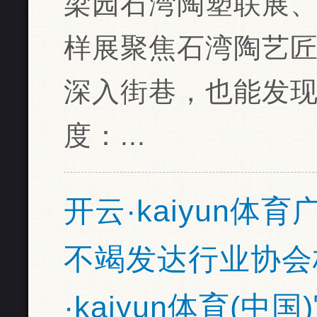
梁园石湾陶塑联展
样展聚焦石湾陶艺
深入街巷，也能发
度：...
开云·kaiyun
不竭发达行业协会
·kaiyun体育(