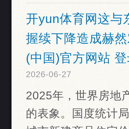
开yun体育网这
握续下降造成赫然对比
(中国)官方网站 
2026-06-27
2025年，世界房
的表象。国度统计局