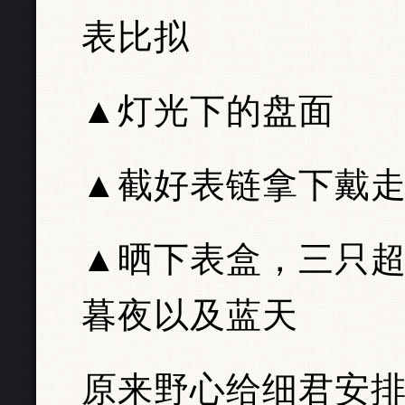
表比拟
▲灯光下的盘面
▲截好表链拿下戴
▲晒下表盒，三只
暮夜以及蓝天
原来野心给细君安