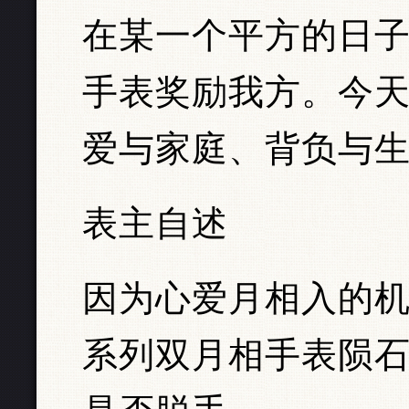
在某一个平方的日
手表奖励我方。今
爱与家庭、背负与
表主自述
因为心爱月相入的
系列双月相手表陨