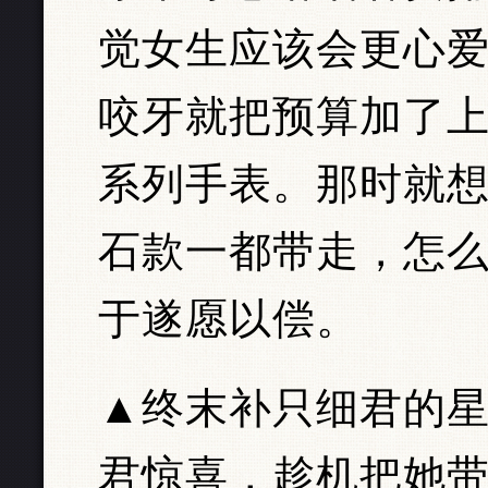
觉女生应该会更心
咬牙就把预算加了
系列手表。那时就
石款一都带走，怎
于遂愿以偿。
▲终末补只细君的星
君惊喜，趁机把她