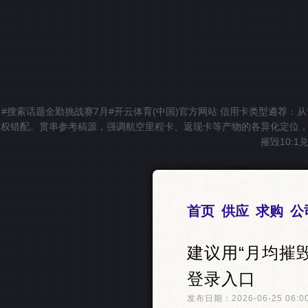
#搜索话题全勤挑战赛7月#开云体育(中国)官方网站 信用卡类型遴荐
权错配。贯串参考稿源，强调航空里程卡、返现卡等产物的各异化定位，漠
摧毁10:
首页
供应
求购
公
建议用“月均摧毁
登录入口
发布日期：2026-06-25 06