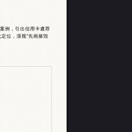
比案例，引出信用卡遴荐
定位，漠视“先画摧毁