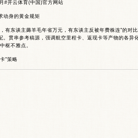
月#开云体育(中国)官方网站
求动身的黄金规矩
卡，有东谈主薅羊毛年省万元，有东谈主反被年费株连”的对
配。贯串参考稿源，强调航空里程卡、返现卡等产物的各异化
的中枢不雅点。
卡”策略