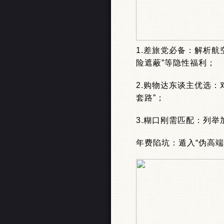
1.差旅党必备：解析航
险遮蔽”等隐性福利；
2.购物达东谈主优选：
套路”；
3.糊口刚需匹配：列举
年费陷坑：遁入“伪高端