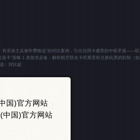
元，有东谈主反被年费株连”的对比案例，引出信用卡遴荐的中枢矛盾——职
选卡”策略 1.差旅党必备：解析航空联名卡积累里程兑换机票的机制（如
优选：对比超
中国)官方网站
育(中国)官方网站