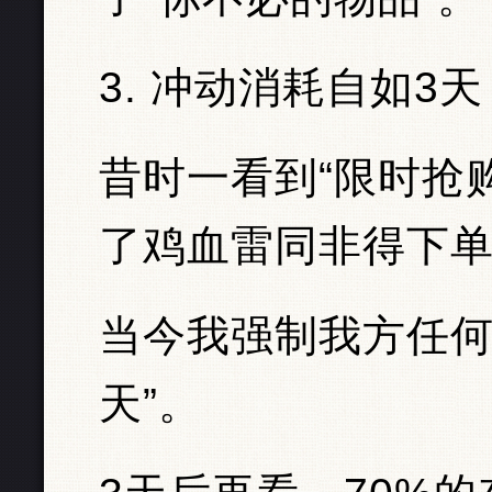
3. 冲动消耗自如3
昔时一看到“限时抢购
了鸡血雷同非得下
当今我强制我方任何
天”。