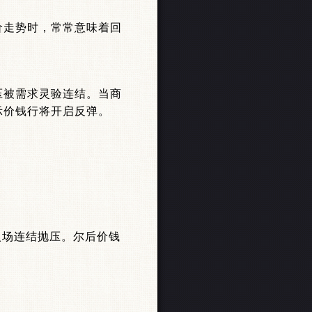
价走势时，常常意味着回
抛压被需求灵验连结。当商
示价钱行将开启反弹。
入场连结抛压。尔后价钱