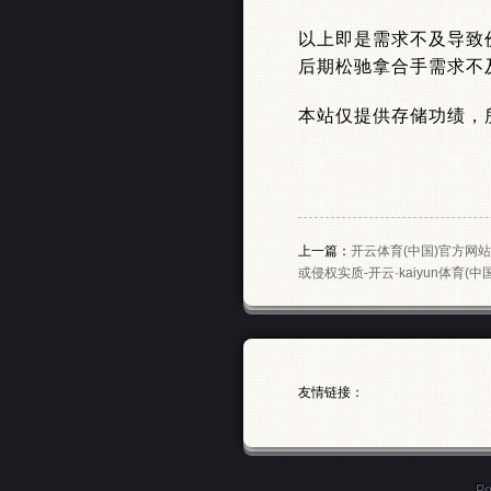
以上即是需求不及导致
后期松驰拿合手需求不
本站仅提供存储功绩，
上一篇：
开云体育(中国)官方网站
或侵权实质-开云·kaiyun体育(
友情链接：
Po