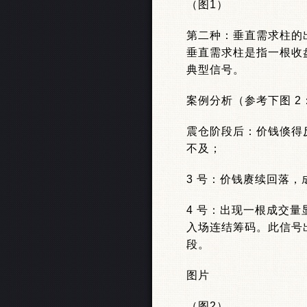
（图1）
第二种：垂直需求柱的
垂直需求柱是指一根收
典型信号。
案例分析（参考下图 
震仓阶段后：价钱倏得
不及；
3 号：价钱赓续回落
4 号：出现一根成交
入场连结筹码。此信号
段。
图片
（图2）