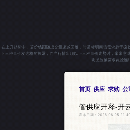
在上升趋势中，若价钱跟随成交量递减回落，时常标明商场需求趋于疲
下三种量价发达格局披露，而当行情出现以下三种量价走势时，常常意味着
明抛压被需求灵验连
首页
供应
求购
公
管供应开释-开云
发布日期：2026-06-05 21