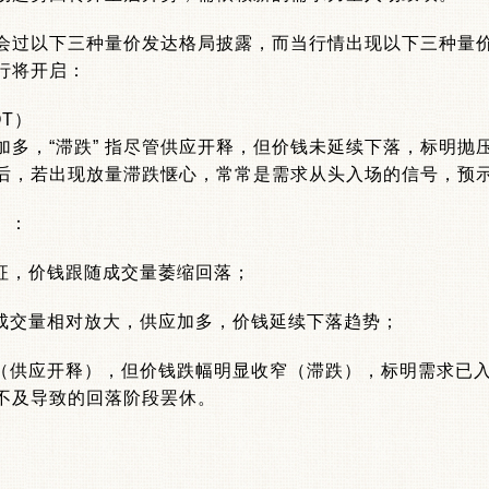
会过以下三种量价发达格局披露，而当行情出现以下三种量
行将开启：
T）
耀加多，“滞跌” 指尽管供应开释，但价钱未延续下落，标明
后，若出现放量滞跌惬心，常常是需求从头入场的信号，预
）：
特征，价钱跟随成交量萎缩回落；
，成交量相对放大，供应加多，价钱延续下落趋势；
大（供应开释），但价钱跌幅明显收窄（滞跌），标明需求已
不及导致的回落阶段罢休。