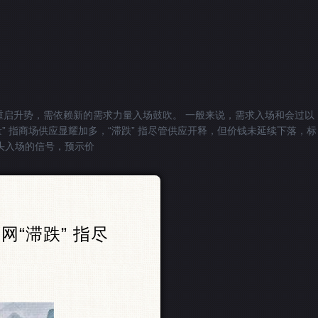
启升势，需依赖新的需求力量入场鼓吹。 一般来说，需求入场和会过以
 指商场供应显耀加多，“滞跌” 指尽管供应开释，但价钱未延续下落，标
头入场的信号，预示价
育网“滞跌” 指尽