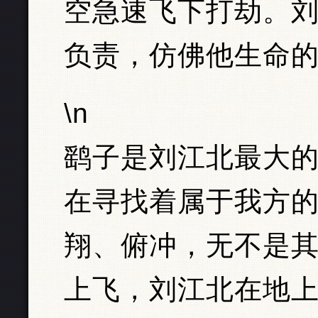
空急速飞下打劫。
负责，仿佛他生命
\n
鹞子是刘江北最大
在寻找着属于我方
翔、俯冲，无不是
上飞，刘江北在地