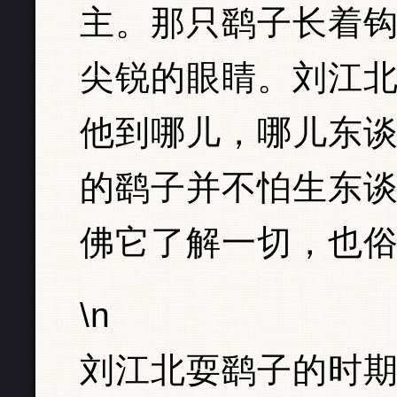
主。那只鹞子长着
尖锐的眼睛。刘江
他到哪儿，哪儿东
的鹞子并不怕生东
佛它了解一切，也
\n
刘江北耍鹞子的时