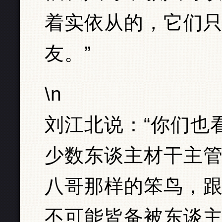
着实依从的，它们
友。”
\n
刘江北说：“你们也
少数东谈主材干主
八哥那样的笨鸟，
不可能皆备被东谈