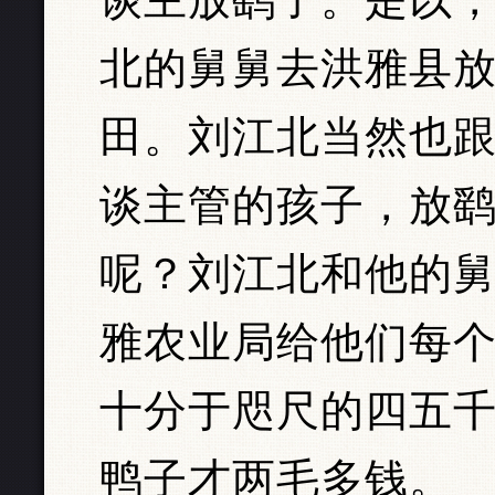
北的舅舅去洪雅县
田。刘江北当然也
谈主管的孩子，放
呢？刘江北和他的
雅农业局给他们每
十分于咫尺的四五
鸭子才两毛多钱。