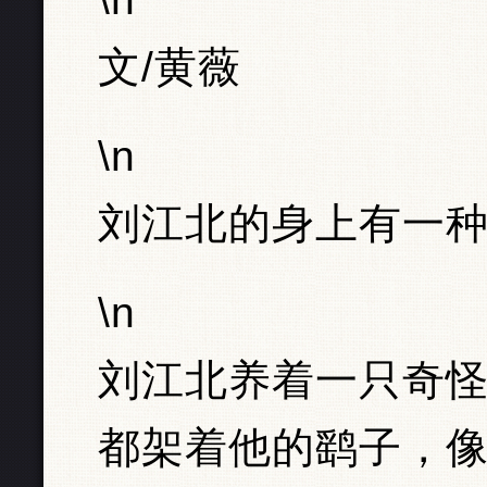
文/黄薇
\n
刘江北的身上有一种
\n
刘江北养着一只奇
都架着他的鹞子，