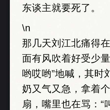
东谈主就要死了。
\n
那几天刘江北痛得
面有风吹着好受少量
哟哎哟”地喊，其时
奶又气又急，拿着
扇，嘴里也在骂：“