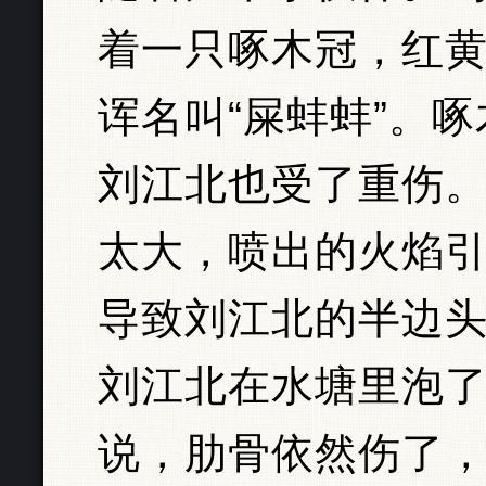
着一只啄木冠，红
诨名叫“屎蚌蚌”。
刘江北也受了重伤
太大，喷出的火焰
导致刘江北的半边
刘江北在水塘里泡
说，肋骨依然伤了