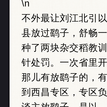
\n
不外最让刘江北引
县放过鹞子，舒畅
种了两块杂交稻教
针处罚。一次省里
那儿有放鹞子的，
到西昌专区，专区
谈主放鹞子。是以