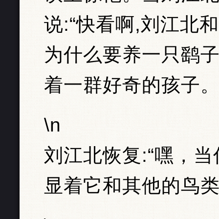
说:“快看啊,刘江北
为什么要养一只鹞子
着一群好奇的孩子
\n
刘江北恢复:“嘿，
显着它和其他的鸟类