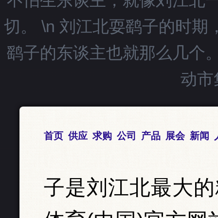
不怕生东谈主，就像刘江北
切。 \n 刘江北耍鹞子的时
鹞子的东谈主也就那么几个
动市
首页
供应
求购
公司
产品
展会
新闻
子是刘江北最大的精神