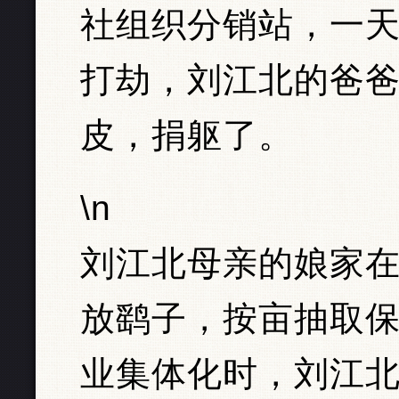
社组织分销站，一
打劫，刘江北的爸
皮，捐躯了。
\n
刘江北母亲的娘家
放鹞子，按亩抽取
业集体化时，刘江