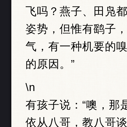
飞吗？燕子、田凫
姿势，但惟有鹞子
气，有一种机要的
的原因。”
\n
有孩子说：“噢，那
依从八哥，教八哥