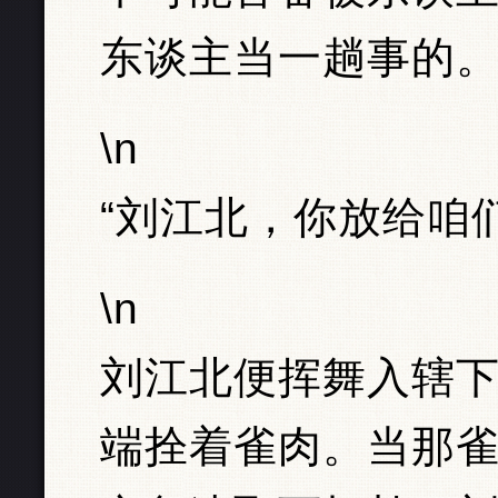
东谈主当一趟事的。
\n
“刘江北，你放给咱
\n
刘江北便挥舞入辖
端拴着雀肉。当那