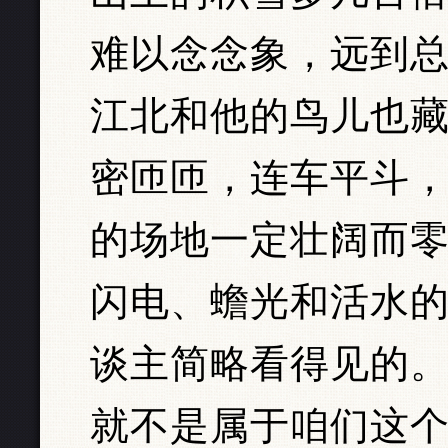
难以念念象，远到
江北和他的鸟儿也
密匝匝，连车平斗
的场地一定壮阔而
闪电、蟾光和活水
谈主简略看得见的
就不是属于咱们这