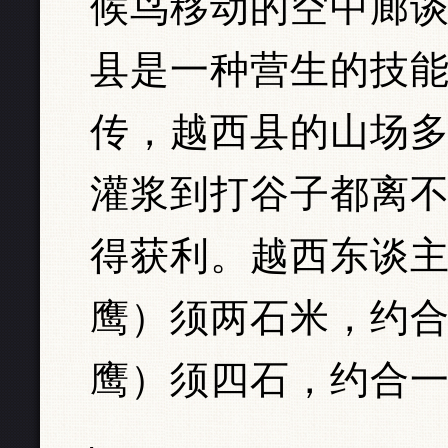
候鸟移动的空中廊谈
县是一种营生的技
传，越西县的山场
灌浆到打谷子都离
得获利。越西东谈
鹰）须两石米，约
鹰）须四石，约合