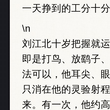
一天挣到的工分十
\n
刘江北十岁把握就
即是打鸟、放鹞子
法可以，他耳尖、
只消在他的灵验射
来。有一次，他约