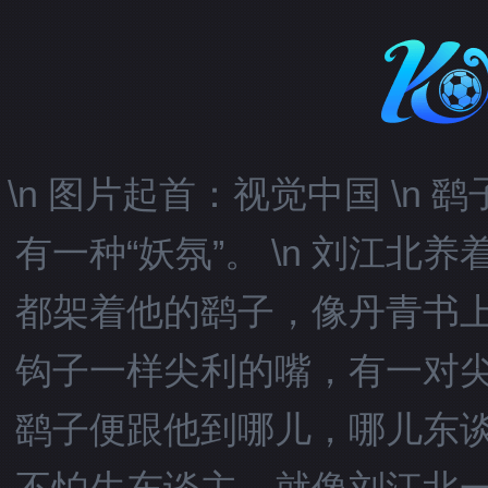
\n 图片起首：视觉中国 \n 鹞
有一种“妖氛”。 \n 刘江
都架着他的鹞子，像丹青书
钩子一样尖利的嘴，有一对
鹞子便跟他到哪儿，哪儿东