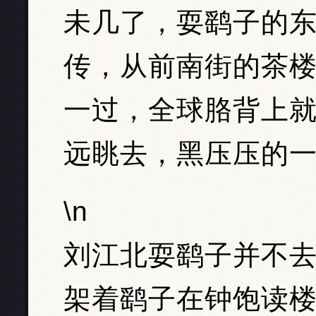
未几了，耍鹞子的
传，从前南街的茶
一过，全球胳背上
远眺去，黑压压的
\n
刘江北耍鹞子并不
架着鹞子在钟饱读