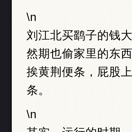
\n
刘江北买鹞子的钱
然期也偷家里的东
挨黄荆便条，屁股
条。
\n