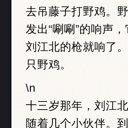
去吊藤子打野鸡。
发出“唰唰”的响声
刘江北的枪就响了
只野鸡。
\n
十三岁那年，刘江
随着几个小伙伴。